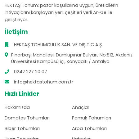
HEKTAŞ Tohum; pazar koşullarına uygun, üreticilerin
ihtiyaçlarını karşılayan yerli çeşitleri yerli Ar-Ge ile
geliştiriyor.
İletişim
HEKTAŞ TOHUMCULUK SAN. VE DIŞ TİC A.Ş.
Pınarbaşı Mahallesi, Dumlupınar Bulvarı, No:812, Akdeniz
Üniversitesi Kampüsü içi, Konyaaltı / Antalya
0242 227 20 07
info@hektastohum.com.tr
Hızlı Linkler
Hakkımızda
Anaçlar
Domates Tohumları
Pamuk Tohumları
Biber Tohumları
Arpa Tohumları
Hıyar Tohumları
Haberler